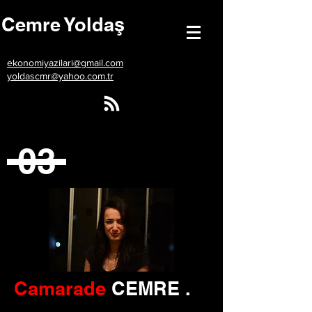
Cemre Yoldaş
ekonomiyazilari@gmail.com
yoldascmr@yahoo.com.tr
03
Camarade
CEMRE
.